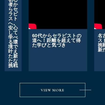
・体に負担の
者か
■■こんな方
らセ
・マッサージ
ラピ
・身体の負担
スト
・姿勢を改善
へ。
安心
して
60代からセラピストの
名
学べ
道へ！距離を超えて得
ス
る環
た学びと気づき
挑
境で
新
叶え
た新
たな
挑戦
VIEW MORE