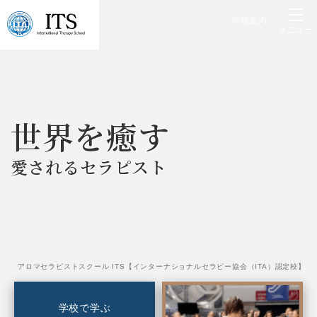
学校案内
メニュー
世
界
を
癒
す
愛
さ
れ
る
セ
ラ
ピ
ス
ト
アロマセラピストスクール ITS【インターナショナルセラピー協会（ITA）認定校】
学校で学ぶ