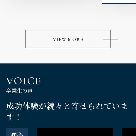
る手技ですが、
【参加講師】
川上拓人 講師
実はたったの6つ
す。
その6つの動
で、施術全体
り、
身体に負担を
VIEW MORE
ムが良い気持
うになります
施術は腕だけ
なく、身体全
す！
身体の動かし
のに、上達は
VOICE
身体の使い方
な手技のクオ
卒業生の声
す！
成功体験が続々と寄せられていま
■■この講座
・施術の身体
す！
きる
・正しい軸で
る
・施術時の姿
初心