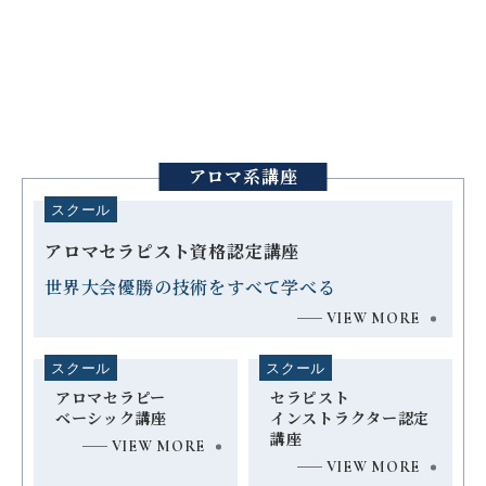
SCHOOL
COURSE
スクールコース
マンツーマンorグループで
座学から施術までをレッスン
アロマ系講座
スクール
アロマセラピスト資格認定講座
世界大会優勝の技術をすべて学べる
VIEW MORE
スクール
スクール
アロマセラピー
セラピスト
ベーシック講座
インストラクター認定
講座
VIEW MORE
VIEW MORE