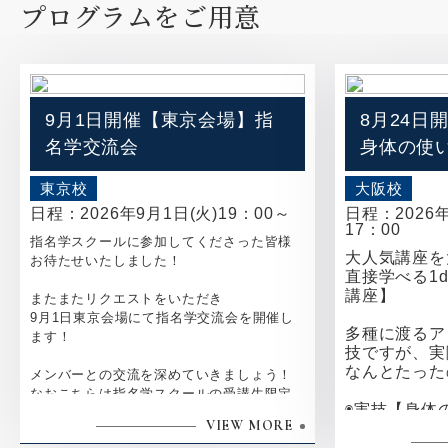
プログラムをご用意
9月1日開催【東京会場】指
8月24日
名学交流会
身体の使
東京校
大阪校
日程：
2026年9月1日(火)19：00～
日程：
2026
17：00
指名学スクールに参加してくださった皆様
大人気講座を
お待たせいたしました！
直接学べる1
講座】
またまたリクエストをいただき
9月1日東京会場にて指名学交流会を開催し
多種に渡るア
ます！
技ですが、実
なんとたった
メンバーとの交流を深めていきましょう！
なおこちらは指名学スクールの受講生限定
◉実技【身体
の交流会となります。
VIEW MORE
セラピストのト