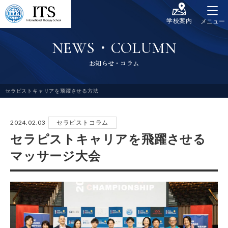
学校案内
メニュー
N
E
W
S
・
C
O
L
U
M
N
お
知
ら
せ
・
コ
ラ
ム
セラピストキャリアを飛躍させる方法
2024.02.03
セラピストコラム
セラピストキャリアを飛躍させる
マッサージ大会