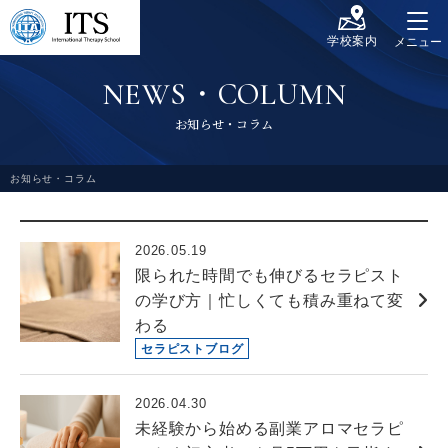
学校案内
メニュー
N
E
W
S
・
C
O
L
U
M
N
お
知
ら
せ
・
コ
ラ
ム
お知らせ・コラム
2026.05.19
限られた時間でも伸びるセラピスト
の学び方｜忙しくても積み重ねて変
わる
セラピストブログ
2026.04.30
未経験から始める副業アロマセラピ