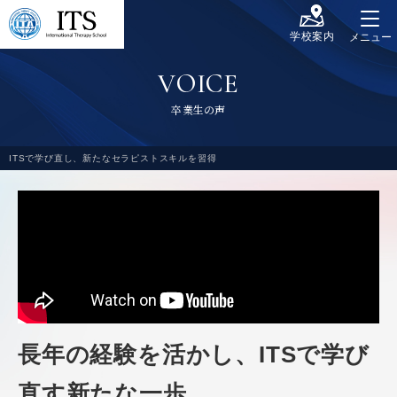
学校案内
メニュー
V
O
I
C
E
卒
業
生
の
声
ITSで学び直し、新たなセラピストスキルを習得
長年の経験を活かし、ITSで学び
直す新たな一歩