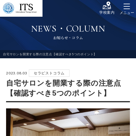
学校案内
メニュー
N
E
W
S
・
C
O
L
U
M
N
お
知
ら
せ
・
コ
ラ
ム
自宅サロンを開業する際の注意点【確認すべき5つのポイント】
2023.08.03
セラピストコラム
自宅サロンを開業する際の注意点
【確認すべき5つのポイント】