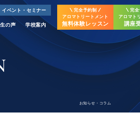
イベント・セミナー
完全予約制
完全
アロマトリートメント
アロマト
無料体験レッスン
講座
業生の声
学校案内
タイ古式系講座
N
名古屋栄校
三河校
タイ古式
マッサージ
資格認定講座
大分校
鹿児島校
お知らせ・コラム
タイ古式
テーブルマッサージ
資格認定講座